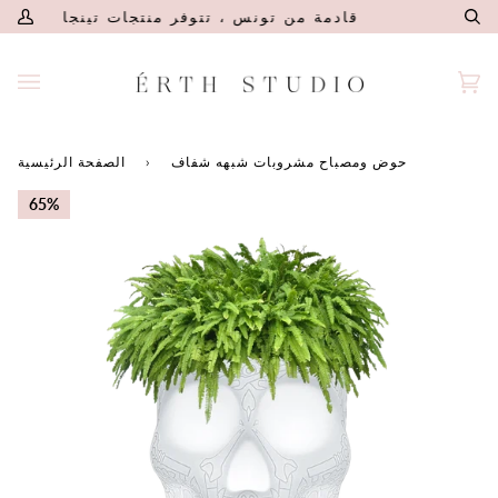
تخطى
تديو
قادمة من تونس ، تتوفر منتجات تينجا الآن 
ال
المستخدم
إلى
الخاص
المحتوى
بي
بة
(0)
وق
حوض ومصباح مشروبات شبهه شفاف
›
الصفحة الرئيسية
65%