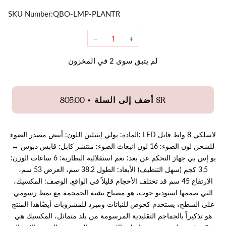
SKU Number:
QBO-LMP-PLANTR
−
+
لم يتبق سوى
2
في المخزون
•
805.00 SR
أضف إلى السلة
المادة: بولي إيثيلين اللون: أبيض مصدر الضوء: LED لاسلكي 8 واط قابل
للشحن لون الضوء: 16 لون انبعاث الضوء: منتشر كابل: قابس دبوس ↔
يو إس بي جهاز التحكم عن بعد: نعم استقلالية البطارية: 6 ساعات الوزن:
3.5 كجم (سهل التنظيف) الأبعاد: الطول 38.2 سم، العرض 53 سم،
الارتفاع 45 سم قد تختلف الأحجام قليلاً في الواقع. الوصف: المكسيك،
التي صممها استوديو جوب، هو مصباح يشبه الجمجمة مع نمط رسومي
على السطح، يستخدم كحوض للنباتات ومبرد للمشروبات أيضًاهذا المنتج
هو تذكيراً بالجماجم التقليدية المرسومة من بلد متماثل، المكسيك هي