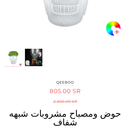
تكبير
تكبير
QEEBOO
805.00 SR
2,300.00 SR
حوض ومصباح مشروبات شبهه
شفاف