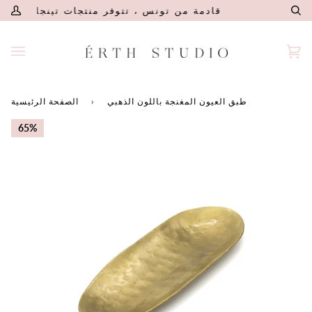
تخطى
تديو
قادمة من تونس ، تتوفر منتجات تينجا الآن 
ال
المستخدم
إلى
الخاص
المحتوى
بي
بة
(0)
وق
طبق العيون المغنجة باللون الذهبي
›
الصفحة الرئيسية
65%