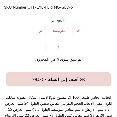
SKU Number:
OTF-EYE-FLRTNG-GLD-S
الحج
_ص
_ك
متوسطة
_ص
−
+
لم يتبق سوى
4
في المخزون
•
161.00 SR
أضف إلى السلة
الخامة: نحاس طبيعي 100 ٪، مصنوع يدويًا لإنشاء أشكال عضوية سائلة.
اللون: ذهبي الأبعاد: الحجم التقريبي مقاس صغير: الطول 24 سم، العرض
8.8 سم، الارتفاع 2 سم مقاس متوسط: الطول 48.5 سم، العرض 15
سم، الارتفاع 3 سم مقاس كبير: الطول 78 سم، العرض 22 سم، الارتفاع