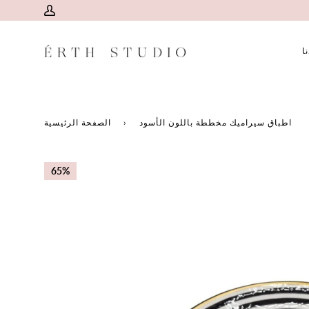
تخطى
المستخدم
إلى
الخاص
المحتوى
ا
بي
اطباق سيراميك مخططة باللون الأسود
›
الصفحة الرئيسية
65%