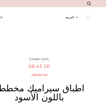
إرسال
اللغة
ال
العربية
عربة
(0)
التسوق
CHABI CHIC
68.43 SR
195.50 SR
اطباق سيراميك مخطط
باللون الأسود