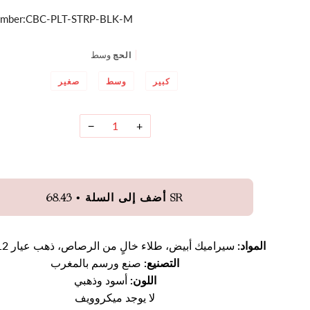
mber:
CBC-PLT-STRP-BLK-M
وسط
الحج
كبير
وسط
صغير
−
+
•
68.43 SR
أضف إلى السلة
المواد:
سيراميك أبيض، طلاء خالٍ من الرصاص، ذهب عيار 12 قيراط
التصنيع:
صنع ورسم بالمغرب
اللون:
أسود وذهبي
لا يوجد ميكروويف